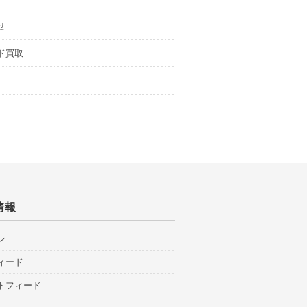
せ
ド買取
情報
ン
ィード
トフィード