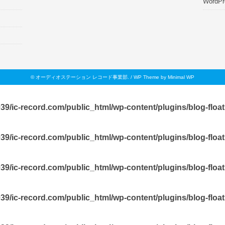
WordPr
©
オーディオステーション レコード事業部
. /
WP Theme by Minimal WP
9/ic-record.com/public_html/wp-content/plugins/blog-float
9/ic-record.com/public_html/wp-content/plugins/blog-float
9/ic-record.com/public_html/wp-content/plugins/blog-floa
9/ic-record.com/public_html/wp-content/plugins/blog-floa