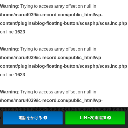
Warning
: Trying to access array offset on null in
/home/maru4039/ic-record.com/public_html/wp-
content/plugins/blog-floating-button/scssphp/scss.inc.php
on line
1623
Warning
: Trying to access array offset on null in
/home/maru4039/ic-record.com/public_html/wp-
content/plugins/blog-floating-button/scssphp/scss.inc.php
on line
1623
Warning
: Trying to access array offset on null in
/home/maru4039/ic-record.com/public_html/wp-
content/plugins/blog-floating-button/scssphp/scss.inc.php
on line
1623
電話をかける
LINE友達追加