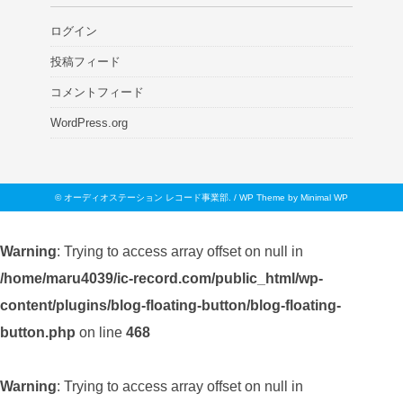
ログイン
投稿フィード
コメントフィード
WordPress.org
©
オーディオステーション レコード事業部
. /
WP Theme by Minimal WP
Warning
: Trying to access array offset on null in
/home/maru4039/ic-record.com/public_html/wp-
content/plugins/blog-floating-button/blog-floating-
button.php
on line
468
Warning
: Trying to access array offset on null in