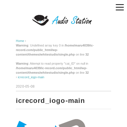
Home
›
Warning
: Undefined array key 0 in
/home/maru4039/ic-
record.com/public_html/wp-
content/themes/whitestudio/single.php
on line
32
Warning
: Attempt to read property "cat_ID" on null in
/home/maru4039/ic-record.com/public_html/wp-
content/themes/whitestudio/single.php
on line
32
›
icrecord_iogo-main
2020-05-08
icrecord_iogo-main